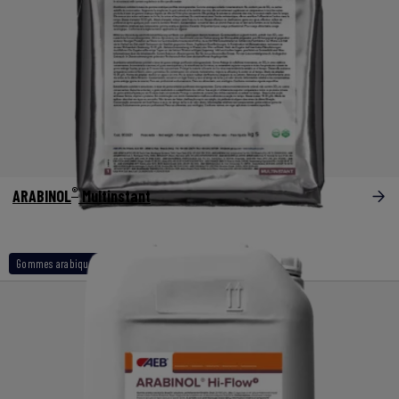
®
ARABINOL
Multinstant
Gommes arabique