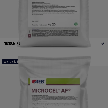
MICRON XL
Allergenic free
Organiques