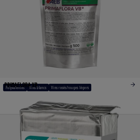
PRIMAFLORA VB
Polyvalentes
Vins blancs
Vins rosés/rouges légers