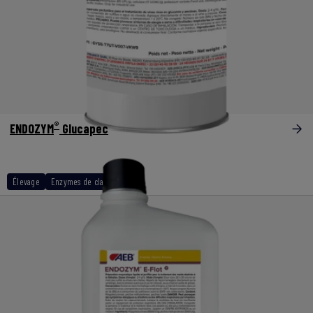
®
ENDOZYM
Glucapec
Élevage
Enzymes de clarification