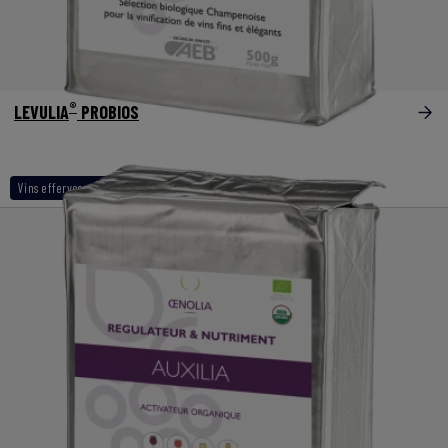
®
LEVULIA
PROBIOS
Vins effervescents
Gamme biologique