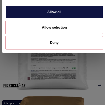
Allow all
Allow selection
Deny
®
MICROCEL
AF
Allergenic free
Complexes