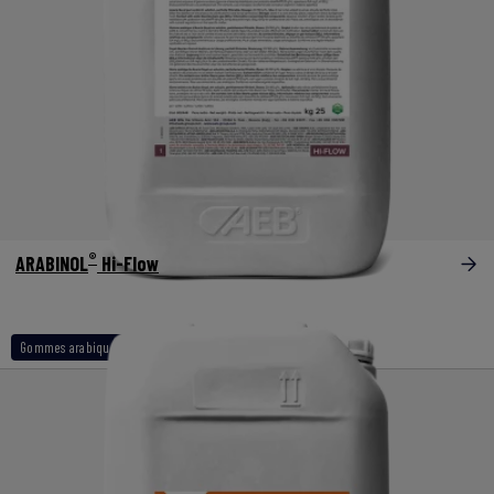
®
ARABINOL
Hi-Flow
Gommes arabique