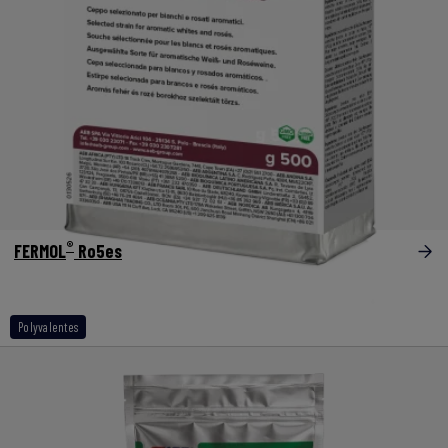
®
FERMOL
Ro5es
Polyvalentes