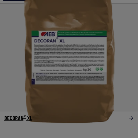
®
DECORAN
XL