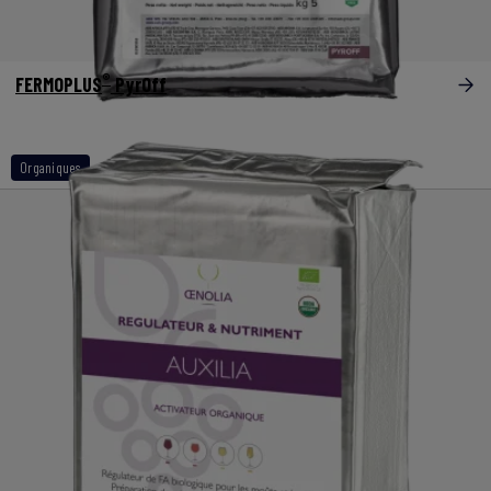
®
FERMOPLUS
PyrOff
Organiques