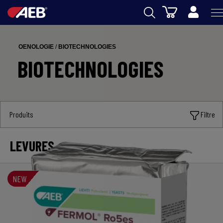
Panier
AEB
OENOLOGIE
/
BIOTECHNOLOGIES
OENOLOGIE
BIOTECHNOLOGIES
BIERE
FOOD
Produits
Filtre
SPIRITS
AEB ACADEMY
LEVURES
eSHOP
NEW
FR