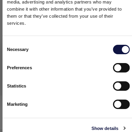
media, advertising and analytics partners who may
combine it with other information that you’ve provided to
them or that they’ve collected from your use of their
services.
Consent
Necessary
Selection
Le présent site est destiné à un public professionnel.
Tous les produits, services et informations présents sur ce site
sont exclusivement réservés aux clients professionnels, aux
Preferences
entreprises et aux professionnels (sociétés).
Statistics
J’ai compris
MICRON XL
Marketing
Allergenic free
Organiques
Show details