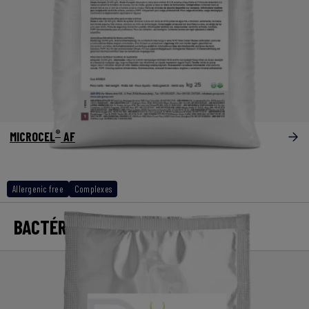
®
MICROCEL
AF
Allergenic free
Complexes
BACTÉRIES