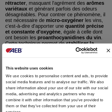
rétracter
, masquant l'agrément des
arômes
variétaux
et générant parfois des odeurs
désagréables. Pour contrer ce phénomène, il
est nécessaire de
micro-oxygéner
les vins,
c'est-à-dire d'apporter une
quantité précise
et constante d'oxygène
,
égale à celle dont
ont besoin les
proanthocyanidines du vin
.
Cette technique permet de
stabiliser la
couleur
et d'
adoucir la dureté des tanins
en les assouplissant. En ce qui concerne la
macro-oxygénation des vins
, elle est utile
dans les premières phases de la vinification
This website uses cookies
car elle permet une
préparation optimale
We use cookies to personalise content and ads, to provide
du
pied de cuvé
et favorise le processus
social media features and to analyse our traffic. We also
de fermentation
.
share information about your use of our site with our social
media, advertising and analytics partners who may
C'est à la lumière de cette
évaluation
combine it with other information that you’ve provided to
minutieuse que l'AEB a mis au point
them or that they’ve collected from your use of their
Microsafe O
, un
équipement
de pointe
2
services.