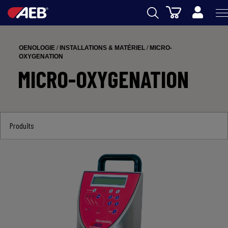
Panier
AEB
OENOLOGIE
/
INSTALLATIONS & MATÉRIEL
/
MICRO-
OENOLOGIE
OXYGENATION
MICRO-OXYGENATION
BIERE
FOOD
SPIRITS
Produits
AEB ACADEMY
eSHOP
FR