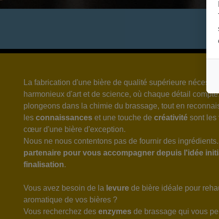
La fabrication d'une bière de qualité supérieure nécess
harmonieux d'art et de science, où chaque détail compt
plongeons dans la chimie du brassage, tout en reconna
les
connaissances
et une touche de
créativité
sont les
cœur d'une bière d'exception.
Nous ne nous contentons pas de fournir des ingrédients
partenaire pour vous accompagner depuis l'idée initia
finalisation
.
Vous avez besoin de la
levure
de bière idéale pour rehau
aromatique de vos bières ?
Vous recherchez des
enzymes
de brassage qui vous per