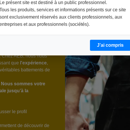
Le présent site est destiné à un public professionnel.
Tous les produits, services et informations présents sur ce site
AEB Brewing BROCHURE - DOWNLOAD!
sont exclusivement réservés aux clients professionnels, aux
entreprises et aux professionnels (sociétés).
J’ai compris
ite un mélange
e. Chez AEB, nous nous
issant que
l'expérience
,
 véritables battements de
.
Nous sommes votre
le jusqu’à la
sser le profil
mettent de découvrir de