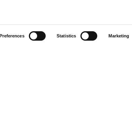
BE CREATIVE.
BE PASSIONATE.
BE AEB.
Preferences
Statistics
Marketing
e question, cont
at