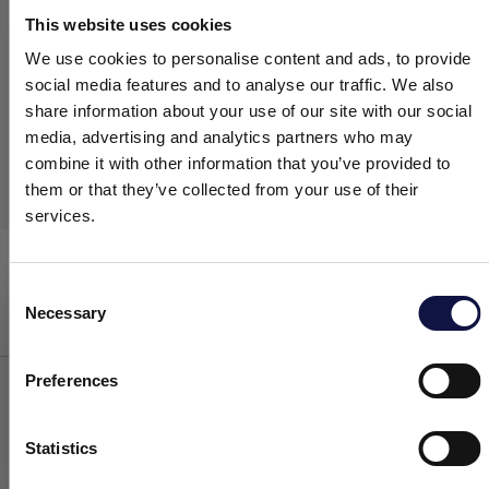
This website uses cookies
We use cookies to personalise content and ads, to provide
social media features and to analyse our traffic. We also
share information about your use of our site with our social
media, advertising and analytics partners who may
combine it with other information that you’ve provided to
them or that they’ve collected from your use of their
services.
ABSOLUTE PP
Eléments filtrants
Consent
Necessary
Selection
Le présent site est destiné à un public professionnel.
Tous les produits, services et informations présents sur ce site
sont exclusivement réservés aux clients professionnels, aux
Preferences
entreprises et aux professionnels (sociétés).
Statistics
CARTOUCHES DE FILTRATION POUR LE
J’ai compris
TRAITEMENT DU VIN