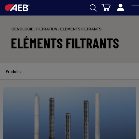
Panier
AEB
OENOLOGIE
/
FILTRATION
/
ELÉMENTS FILTRANTS
OENOLOGIE
ELÉMENTS FILTRANTS
BIERE
FOOD
Produits
SPIRITS
AEB ACADEMY
eSHOP
FR