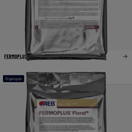
®
FERMOPLUS
Dap Free
Organiques