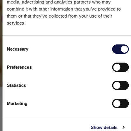
media, advertising and analytics partners who may
combine it with other information that you’ve provided to
them or that they’ve collected from your use of their
services.
Consent
Necessary
Selection
Le présent site est destiné à un public professionnel.
Tous les produits, services et informations présents sur ce site
sont exclusivement réservés aux clients professionnels, aux
EN SAVOIR PLUS
Preferences
entreprises et aux professionnels (sociétés).
Statistics
J’ai compris
Marketing
Show details