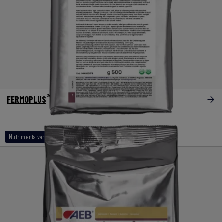
®
FERMOPLUS
Red Berry
Nutriments variétaux