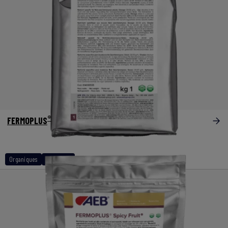
®
FERMOPLUS
Non Sacch
Organiques
Non sacch