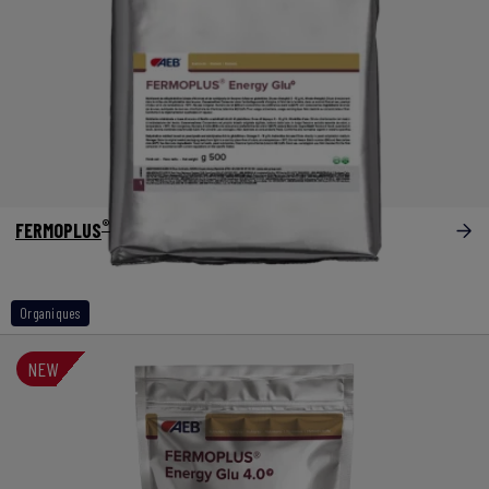
®
FERMOPLUS
Energy Glu
Organiques
NEW