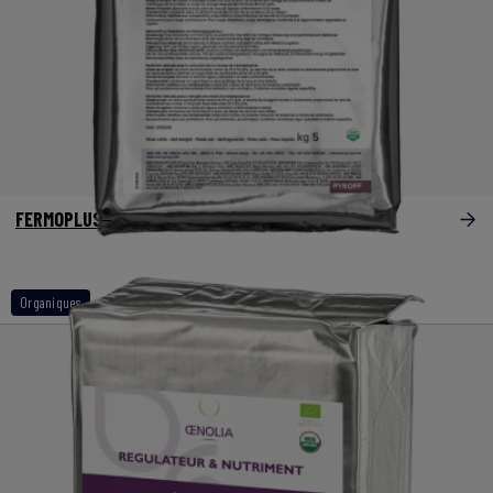
®
FERMOPLUS
PyrOff
Organiques