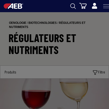
Panier
AEB
OENOLOGIE
/
BIOTECHNOLOGIES
/
RÉGULATEURS ET
OENOLOGIE
NUTRIMENTS
RÉGULATEURS ET
BIERE
NUTRIMENTS
FOOD
SPIRITS
AEB ACADEMY
Produits
Filtre
eSHOP
FR