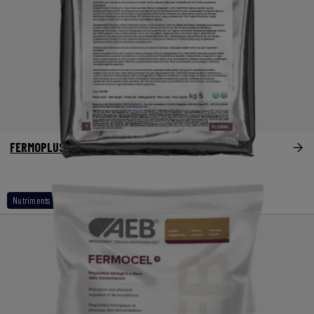
®
FERMOPLUS
Floral
Nutriments variétaux