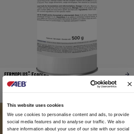
®
FERMOPLUS
Ecorcell
Organiques
This website uses cookies
We use cookies to personalise content and ads, to provide
LES NUTRIMENTS AEB : OBTENEZ LE
social media features and to analyse our traffic. We also
MEILLEUR DE VOTRE LEVURE
share information about your use of our site with our social