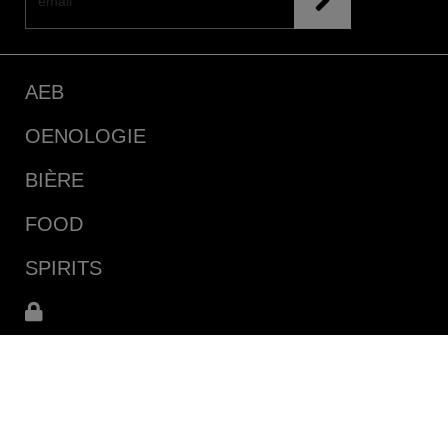
AEB
OENOLOGIE
BIÈRE
FOOD
SPIRITS
10 Rue du Stade
68240 Kaysersberg-Vignoble (France)