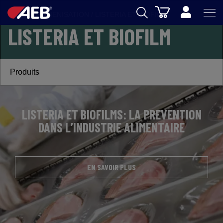
Panier
FOOD
/
HYGIENISATION
/
LISTERIA ET BIOFILM
LISTERIA ET BIOFILM
AEB
OENOLOGIE
Produits
BIERE
FOOD
LISTERIA ET BIOFILMS: LA PREVENTION
SPIRITS
DANS L’INDUSTRIE ALIMENTAIRE
AEB ACADEMY
eSHOP
EN SAVOIR PLUS
FR