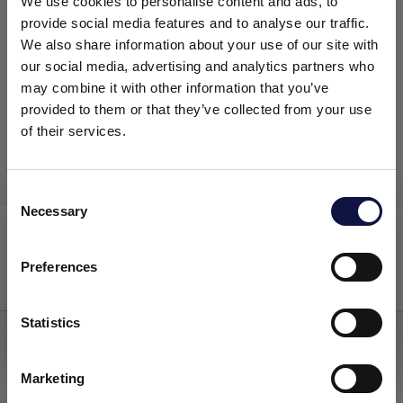
We use cookies to personalise content and ads, to
provide social media features and to analyse our traffic.
We also share information about your use of our site with
our social media, advertising and analytics partners who
may combine it with other information that you’ve
provided to them or that they’ve collected from your use
of their services.
C
Necessary
o
Le présent site est destiné à un public professionnel.
NERLIK Liquid
Tous les produits, services et informations présents sur ce site
n
sont exclusivement réservés aux clients professionnels, aux
s
Preferences
entreprises et aux professionnels (sociétés).
e
Alcalin liquide naoh (excepté 30%)
n
t
Statistics
J’ai compris
S
e
Marketing
l