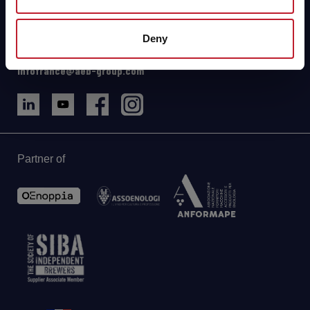
10 Rue du Stade
68240 Kaysersberg-Vignoble (France)
Directions et plan
Deny
Tel: +33 (0)3 89 47 32 33
infofrance@aeb-group.com
Partner of