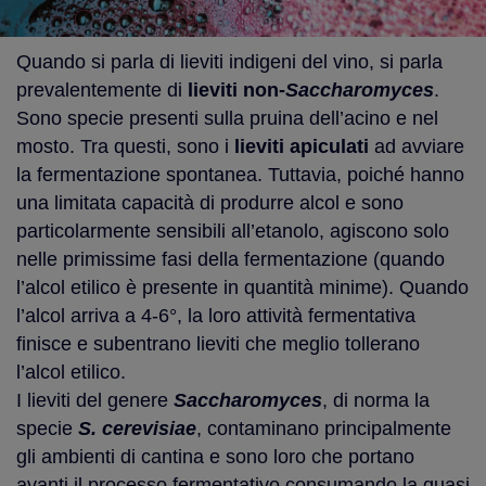
Quando si parla di lieviti indigeni del vino, si parla
prevalentemente di
lieviti non-
Saccharomyces
.
Sono specie presenti sulla pruina dell’acino e nel
mosto. Tra questi, sono i
lieviti apiculati
ad avviare
la fermentazione spontanea. Tuttavia, poiché hanno
una limitata capacità di produrre alcol e sono
particolarmente sensibili all’etanolo, agiscono solo
nelle primissime fasi della fermentazione (quando
l’alcol etilico è presente in quantità minime). Quando
l’alcol arriva a 4-6°, la loro attività fermentativa
finisce e subentrano lieviti che meglio tollerano
l’alcol etilico.
I lieviti del genere
Saccharomyces
, di norma la
specie
S. cerevisiae
, contaminano principalmente
gli ambienti di cantina e sono loro che portano
avanti il processo fermentativo consumando la quasi