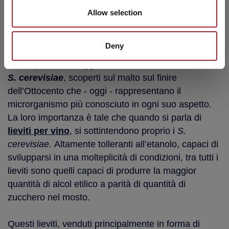
Un’alternativa alla fermentazione alcolica spontanea
Allow selection
è la
fermentazione guidata
, condotta cioè da
lieviti
selezionati e aggiunti al mosto
.
Deny
I lieviti per vino maggiormente utilizzati sono i
lieviti
S. cerevisiae
, scoperti sul malto sul finire
dell’Ottocento che - oggi - rappresentano il
microrganismo più conosciuto in ogni suo aspetto.
La loro importanza è tale che quando si parla di
lieviti per vino
, si sottintendono proprio i
S.
cerevisiae.
Altamente tolleranti all’etanolo, capaci di
svilupparsi in una molteplicità di condizioni, tra tutti i
lieviti sono quelli capaci di produrre la maggior
quantità di alcol etilico a parità di quantità di
zucchero nel mosto.
Questi lieviti, venduti principalmente in forma di