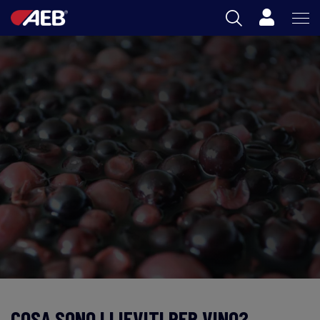
Carrello
AEB
ENOLOGIA
BIRRA
FOOD
SPIRITS
AEB ACADEMY
IT
COSA SONO I LIEVITI PER VINO?