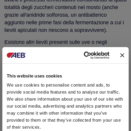
totalità degli zuccheri contenuti nel mosto (anche
grazie all'anidride solforosa, un antibatterico
aggiunto nelle prime fasi della fermentazione a cui i
lieviti apiculati non riescono a sopravvivere).
Esistono altri lieviti presenti sulle uve o negli
ambienti di cantina che, durante le fasi produttive o
di invecchiamento, possono intervenire e alterare la
qualità finale del vino. Ad esempio, durante
l’affinamento in botte
, il lievito
Brettanomyces
This website uses cookies
Bruxellensis
può contaminare il vino e sintetizzare
We use cookies to personalise content and ads, to
note sgradevoli di sudore di cavallo. Inoltre, sul finire
provide social media features and to analyse our traffic.
della fermentazione, bisogna evitare un eccessivo
We also share information about your use of our site with
contatto con l’ossigeno durante la conservazione del
our social media, advertising and analytics partners who
vino, in quanto potrebbe verificarsi la fioretta,
may combine it with other information that you’ve
malattia del vino che si manifesta con un velo
provided to them or that they’ve collected from your use
biancastro in superficie ed è causata da lieviti a
of their services.