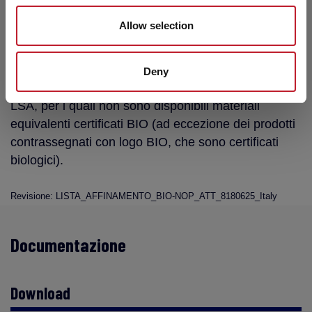
ognuno, i prodotti elencati nel presente documento
Allow selection
sono da considerarsi compatibili con le vinificazioni
biologiche e/o “made with…” in quanto prodotti con
materie prime (gelatine, albumina, tannini, colla di
Deny
pesce, proteine vegetali, gomme arabiche) e ceppi
LSA, per i quali non sono disponibili materiali
equivalenti certificati BIO (ad eccezione dei prodotti
contrassegnati con logo BIO, che sono certificati
biologici).
Revisione: LISTA_AFFINAMENTO_BIO-NOP_ATT_8180625_Italy
Documentazione
Download