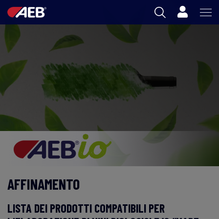
Carrello
AEB
ENOLOGIA
BIRRA
FOOD
SPIRITS
AEB ACADEMY
AFFINAMENTO
IT
LISTA DEI PRODOTTI COMPATIBILI PER