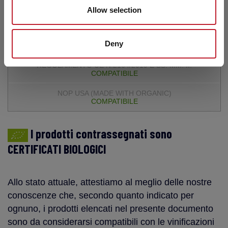
Allow selection
COMPATIBILE
Deny
SPINDACEL XX
COMPATIBILE
COMPATIBILE
I prodotti contrassegnati sono
CERTIFICATI BIOLOGICI
Allo stato attuale, attestiamo al meglio delle nostre
conoscenze che, secondo quanto indicato per
ognuno, i prodotti elencati nel presente documento
sono da considerarsi compatibili con le vinificazioni