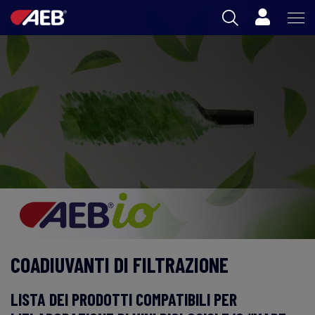
Carrello
AEB
ENOLOGIA
BIRRA
FOOD
SPIRITS
AEB ACADEMY
COADIUVANTI DI FILTRAZIONE
IT
LISTA DEI PRODOTTI COMPATIBILI PER