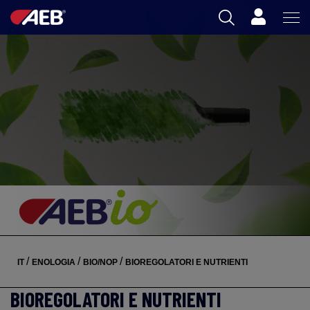
Carrello
AEB
ENOLOGIA
BIRRA
FOOD
SPIRITS
AEB ACADEMY
/
/
/
IT
ENOLOGIA
BIO/NOP
BIOREGOLATORI E NUTRIENTI
IT
BIOREGOLATORI E NUTRIENTI