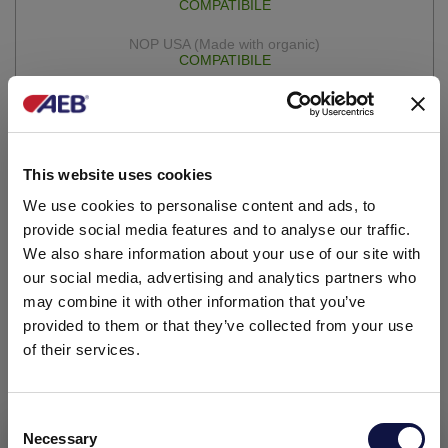
COMPATIBILE
COMPATIBILE
®
FERMOPLUS
Integrateur 20KD 2.0
COMPATIBILE
This website uses cookies
We use cookies to personalise content and ads, to
NON COMPATIBILE
provide social media features and to analyse our traffic.
We also share information about your use of our site with
our social media, advertising and analytics partners who
®
FERMOPLUS
Malolactique 2.0
may combine it with other information that you’ve
provided to them or that they’ve collected from your use
COMPATIBILE
of their services.
NON COMPATIBILE
Consent
Necessary
Selection
Il presente Sito è diretto a un pubblico Business.
®
FERMOPLUS
Mentol