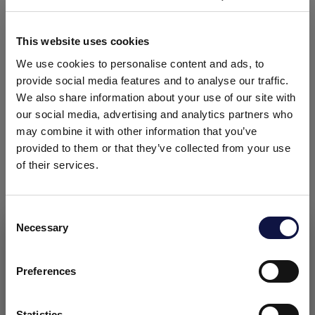
LA GAMMA ENOLOGIA
This website uses cookies
We use cookies to personalise content and ads, to
provide social media features and to analyse our traffic.
We also share information about your use of our site with
our social media, advertising and analytics partners who
may combine it with other information that you’ve
provided to them or that they’ve collected from your use
of their services.
Consent
Necessary
Selection
Il presente Sito è diretto a un pubblico Business.
Biotecnologie
Tutti i prodotti, i servizi e le informazioni presenti su questo
sito sono destinati esclusivamente a clienti professionali,
Preferences
imprese e professionisti (aziende).
Scopri di più
Statistics