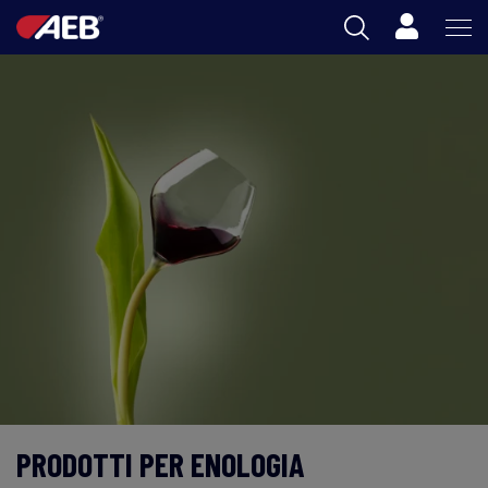
Carrello
AEB
ENOLOGIA
BIRRA
FOOD
SPIRITS
AEB ACADEMY
IT
PRODOTTI PER ENOLOGIA