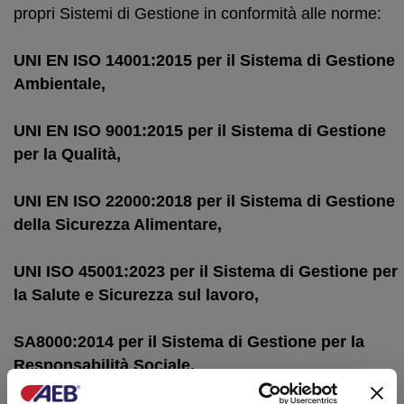
propri Sistemi di Gestione in conformità alle norme:
UNI EN ISO 14001:2015 per il Sistema di Gestione
Ambientale,
UNI EN ISO 9001:2015 per il Sistema di Gestione
per la Qualità,
UNI EN ISO 22000:2018 per il Sistema di Gestione
della Sicurezza Alimentare,
UNI ISO 45001:2023 per il Sistema di Gestione per
la Salute e Sicurezza sul lavoro,
SA8000:2014 per il Sistema di Gestione per la
Responsabilità Sociale.