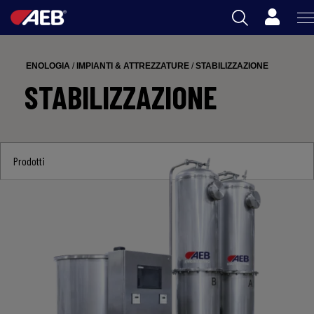
Carrello
AEB
ENOLOGIA
/
IMPIANTI & ATTREZZATURE
/
STABILIZZAZIONE
ENOLOGIA
STABILIZZAZIONE
BIRRA
FOOD
Prodotti
SPIRITS
AEB ACADEMY
IT