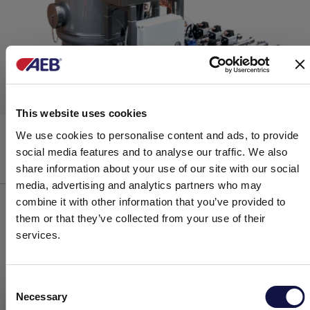
This website uses cookies
Stabymatic 500 Auto Monocolonna
We use cookies to personalise content and ads, to provide
social media features and to analyse our traffic. We also
share information about your use of our site with our social
Stabilizzazione
media, advertising and analytics partners who may
combine it with other information that you’ve provided to
them or that they’ve collected from your use of their
services.
SISTEMI INNOVATIVI PER LA
STABILIZZAZIONE TARTARICA DEL VINO
E IL DOSAGGIO DEI GAS DISCIOLTI
Consent
Necessary
Selection
Il presente Sito è diretto a un pubblico Business.