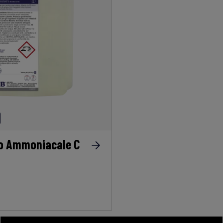
no Ammoniacale C