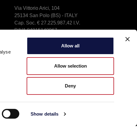
Via Vittorio Arici, 104
25134 San Polo (BS) - ITALY
Cap. Soc. € 27.225.987,42 I.V.
P.IVA 04015140967
Indicazioni e mappa
Phone: +39 030 23071
Allow all
alyse
info@aeb-group.com
Allow selection
Deny
Show details