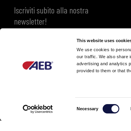
Iscriviti subito alla nostra
newsletter!
This website uses cookie
We use cookies to personal
our traffic. We also share 
advertising and analytics 
provided to them or that th
Partner of
C
Necessary
o
n
s