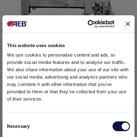
Filtrazione di profondità
FILTRO EVO
This website uses cookies
We use cookies to personalise content and ads, to
provide social media features and to analyse our traffic.
We also share information about your use of our site with
our social media, advertising and analytics partners who
may combine it with other information that you’ve
provided to them or that they’ve collected from your use
of their services.
C
Necessary
o
Il presente Sito è diretto a un pubblico Business.
Tutti i prodotti, i servizi e le informazioni presenti su questo
n