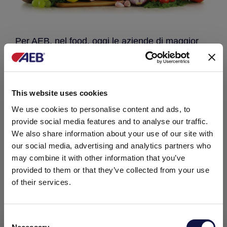
Per AEB, nel food, oggi le aziende di maggior
interesse sono quelle della
filiera del latte
, delle
conserve animali e vegetali
, delle
acque
minerali e dei soft drink,
le
imprese di pulizia
del settore alimentare
, e infine anche i
This website uses cookies
rivenditori
.
Detergenti alcalini, acidi
,
schiumadetergenti
We use cookies to personalise content and ads, to
e lubrificanti
sono storicamente i
prodotti AEB
provide social media features and to analyse our traffic.
più venduti in ambito agro-alimentare
. Si sta
We also share information about your use of our site with
puntando anche su
PMC
(Presidi Medico-
our social media, advertising and analytics partners who
Chirurgici), con una proposta di prezzo
particolarmente competitiva in grado di attirare
may combine it with other information that you’ve
nuovi clienti, e su
nuovi prodotti
come il
provided to them or that they’ve collected from your use
Glutasan L e l’X-Wash, che hanno migliorato la
of their services.
qualità dell’offerta merceologica.
Anche il settore dell’
imbottigliamento
ha buone
prospettive di sviluppo: qui le vendite sono state
Consent
trascinate non solo dai detergenti ma anche dai