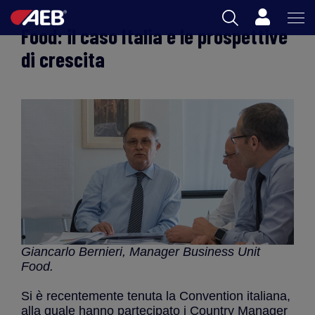
Carrello
Food: il caso Italia e le prospettive
AEB
di crescita
ENOLOGIA
BIRRA
FOOD
SPIRITS
AEB ACADEMY
Giancarlo Bernieri, Manager Business Unit
Food.
IT
Si è recentemente tenuta la Convention italiana,
alla quale hanno partecipato i Country Manager