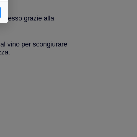
mplesso grazie alla
 al vino per scongiurare
zza.