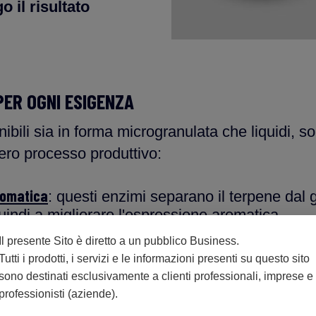
 il risultato
ER OGNI ESIGENZA
nibili sia in forma microgranulata che liquidi, son
tero processo produttivo:
romatica
: questi enzimi separano il terpene dal g
indi a migliorare l'espressione aromatica.
Il presente Sito è diretto a un pubblico Business.
radano la pectina velocizzando l'illimpidimento 
Tutti i prodotti, i servizi e le informazioni presenti su questo sito
sono destinati esclusivamente a clienti professionali, imprese e
professionisti (aziende).
li enzimi da macerazione permettono una maggi