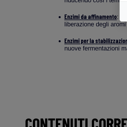
riducendo così i tempi
Enzimi da affinamento
: s
liberazione degli aromi
Enzimi per la stabilizzazi
nuove fermentazioni ma
CONTENUTI CORRE