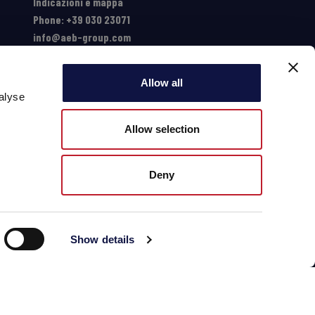
Indicazioni e mappa
Phone: +39 030 23071
info@aeb-group.com
Allow all
alyse
Allow selection
Deny
Show details
© 2026 AEB Group spa