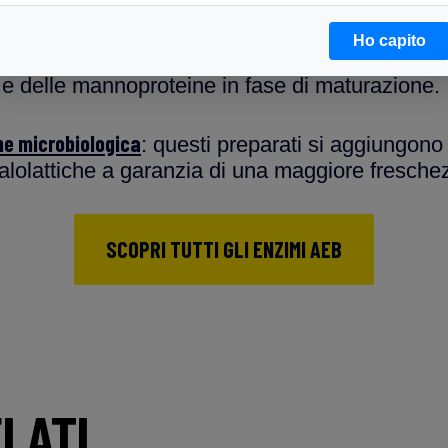
 di macerazione.
Ho capito
ono ideali per ottenere un vino più rotondo e co
 e delle mannoproteine in fase di maturazione.
one microbiologica
: questi preparati si aggiungono
lolattiche a garanzia di una maggiore fresche
SCOPRI TUTTI GLI ENZIMI AEB
LATI