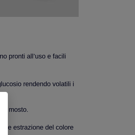
o pronti all’uso e facili
lucosio rendendo volatili i
del mosto.
ore estrazione del colore