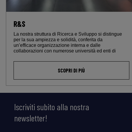
R&S
La nostra struttura di Ricerca e Sviluppo si distingue
per la sua ampiezza e solidità, conferita da
un’efficace organizzazione interna e dalle
collaborazioni con numerose università ed enti di
ricerca. Il network aziendale è composto da oltre 200
esperti, molti dei quali con lauree specialistiche in
enologia e scienze agroalimentari. Il flusso continuo
SCOPRI DI PIÙ
delle idee provenienti dal reparto R&S consente di
migliorare la gamma esistente ma anche di sviluppare
nuove formulazioni e attrezzature.
Iscriviti subito alla nostra
newsletter!