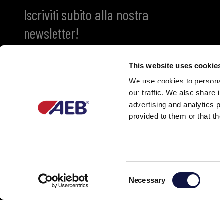
Iscriviti subito alla nostra
newsletter!
This website uses cookie
We use cookies to personal
our traffic. We also share 
advertising and analytics 
provided to them or that th
Partner of
C
Necessary
o
n
s