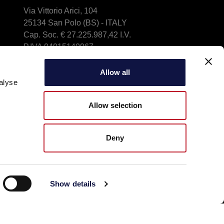
Via Vittorio Arici, 104
25134 San Polo (BS) - ITALY
Cap. Soc. € 27.225.987,42 I.V.
P.IVA 04015140967
Indicazioni e mappa
Phone: +39 030 23071
Allow all
alyse
info@aeb-group.com
Allow selection
Deny
Show details