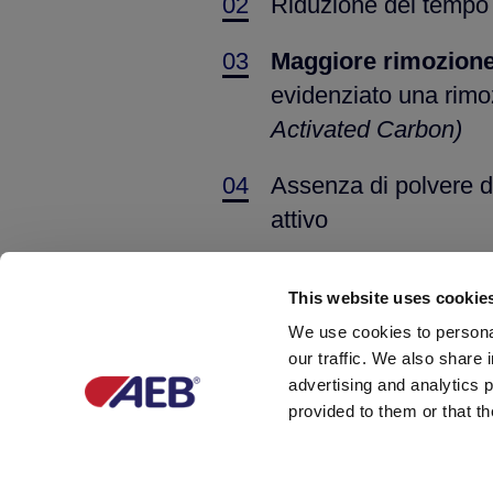
02
Riduzione del tempo
03
Maggiore rimozione
evidenziato una rimo
Activated Carbon)
04
Assenza di polvere 
attivo
05
Buona permeabilità
This website uses cookie
06
Riduzione dei costi
We use cookies to personal
our traffic. We also share 
advertising and analytics 
provided to them or that th
COMPONENTI E APPLICA
AEB CARBON
sono disp