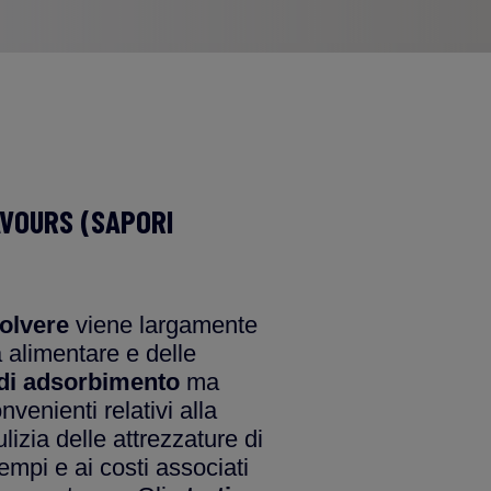
AVOURS (SAPORI
polvere
viene largamente
ia alimentare e delle
à di adsorbimento
ma
venienti relativi alla
lizia delle attrezzature di
mpi e ai costi associati