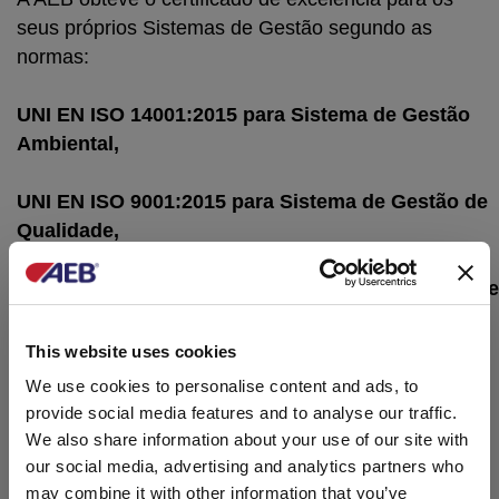
seus próprios Sistemas de Gestão segundo as
normas:
UNI EN ISO 14001:2015 para Sistema de Gestão
Ambiental,
UNI EN ISO 9001:2015 para Sistema de Gestão de
Qualidade,
UNI EN ISO 22000:2018 para Sistema de Gestão de
Segurança Alimentar,
This website uses cookies
UNI ISO 45001:2023 para Sistemas de Gestão de
We use cookies to personalise content and ads, to
Saúde e Segurança Ocupacional,
provide social media features and to analyse our traffic.
We also share information about your use of our site with
SA8000:2014 por il Sistema de Gestão de
our social media, advertising and analytics partners who
Responsabilidade Social.
may combine it with other information that you’ve