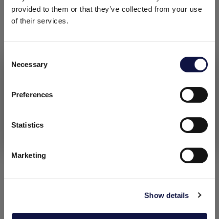
provided to them or that they’ve collected from your use
of their services.
A GAMA ENOLOGIA
Consent
Necessary
Selection
Este site destina-se a um público empresarial.
Todos os produtos, serviços e informações contidas neste site
destinam-se exclusivamente a clientes profissionais
Preferences
(empresas e outras entidades profissionais).
Statistics
Eu entendi
Marketing
Biotecnologias
Show details