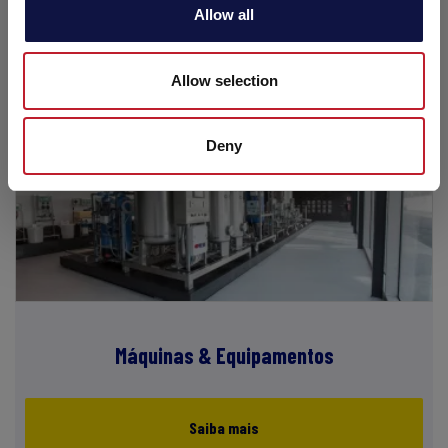
Saiba mais
Allow all
Allow selection
Deny
Máquinas & Equipamentos
Saiba mais