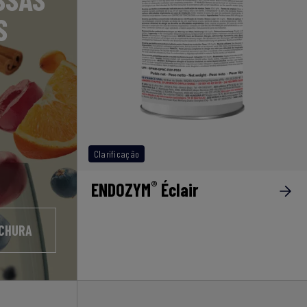
S
Clarificação
®
ENDOZYM
Éclair
OCHURA