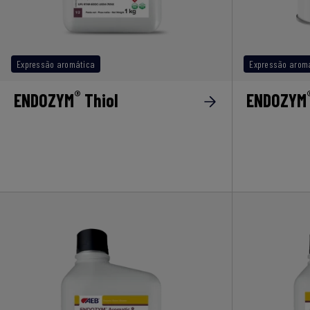
Expressão aromática
Expressão arom
®
ENDOZYM
Thiol
ENDOZYM