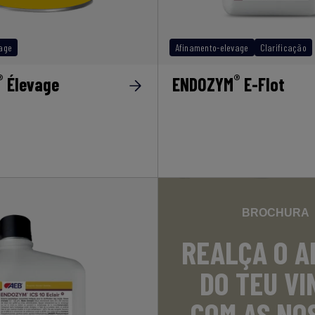
age
Afinamento-elevage
Clarificação
®
®
Élevage
ENDOZYM
E-Flot
BROCHURA
REALÇA O 
DO TEU VI
COM AS NO