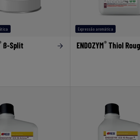
ática
Expressão aromática
®
®
ß-Split
ENDOZYM
Thiol Rou