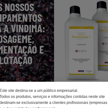
S NOSSOS
IPAMENTOS
 A VINDIMA:
OSAGEME,
MENTAÇÃO E
LOTAÇÃO
Este site destina-se a um público empresarial.
Clarificação
Todos os produtos, serviços e informações contidas neste site
®
destinam-se exclusivamente a clientes profissionais (empresas
ENDOZYM
Thermoste