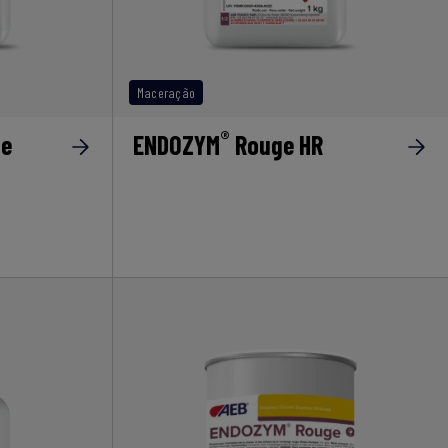
Maceração
®
ge
ENDOZYM
Rouge HR