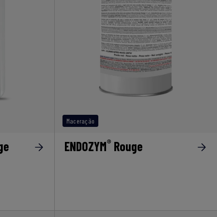
Maceração
®
ge
ENDOZYM
Rouge