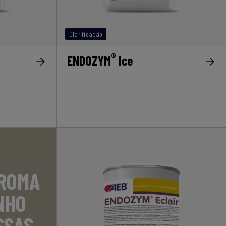
Clarificação
®
ENDOZYM
Ice
AROMA
NHO
SSAS