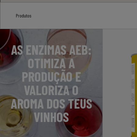
Produtos
AS ENZIMAS AEB:
OTIMIZA A
PRODUÇÃO E
VALORIZA O
AROMA DOS TEUS
VINHOS