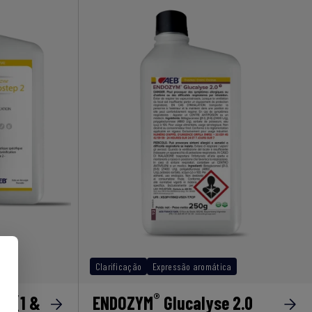
Clarificação
Expressão aromática
®
p (1 &
ENDOZYM
Glucalyse 2.0