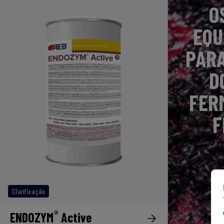
O
EQU
PARA
D
FER
F
Clarificação
®
ENDOZYM
Active