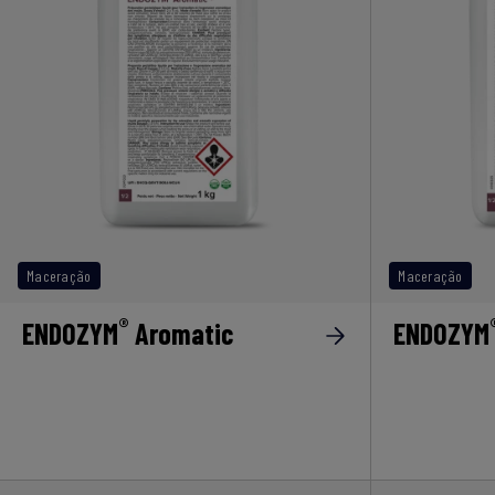
Maceração
Maceração
®
ENDOZYM
Aromatic
ENDOZYM