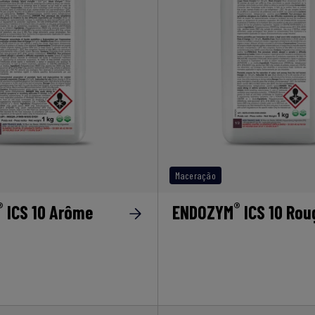
Maceração
®
®
ICS 10 Arôme
ENDOZYM
ICS 10 Rou