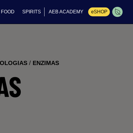
FOOD
SPIRITS
AEB ACADEMY
eSHOP
Carrinho
NOLOGIAS
/
ENZIMAS
AS