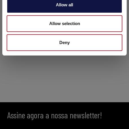
o
Allow all
n
Allow selection
Deny
Assine agora a nossa newsletter!