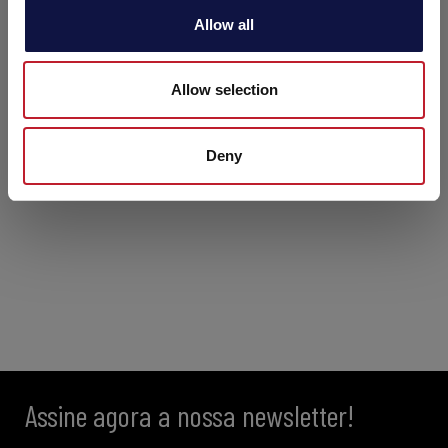
o
Allow all
n
Allow selection
Deny
Assine agora a nossa newsletter!