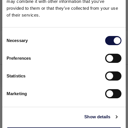
may combine it with other information that you’ve
provided to them or that they’ve collected from your use
of their services.
C
Reactivateur 60
Reidratação
Necessary
o
Este site destina-se a um público empresarial.
Todos os produtos, serviços e informações contidas neste site
n
destinam-se exclusivamente a clientes profissionais
s
Preferences
(empresas e outras entidades profissionais).
e
n
t
Statistics
Eu entendi
S
e
Marketing
l
e
c
Show details
t
i