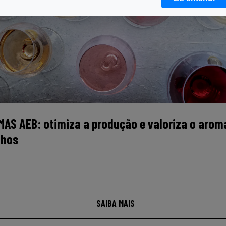
MAS AEB: otimiza a produção e valoriza o arom
nhos
SAIBA MAIS