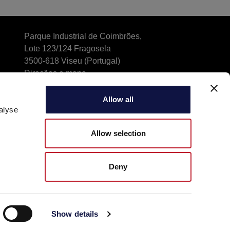
Parque Industrial de Coimbrões,
Lote 123/124 Fragosela
3500-618 Viseu (Portugal)
Direções e mapa
Phone (chamada para a rede fixa nacional): +351
232470350
Allow all
alyse
aeb.bioquimica@mail.telepac.pt
Allow selection
Deny
Show details