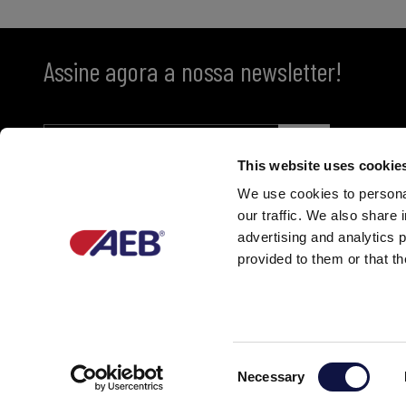
Assine agora a nossa newsletter!
This website uses cookie
We use cookies to personal
our traffic. We also share 
advertising and analytics 
provided to them or that th
Partner of
C
Necessary
o