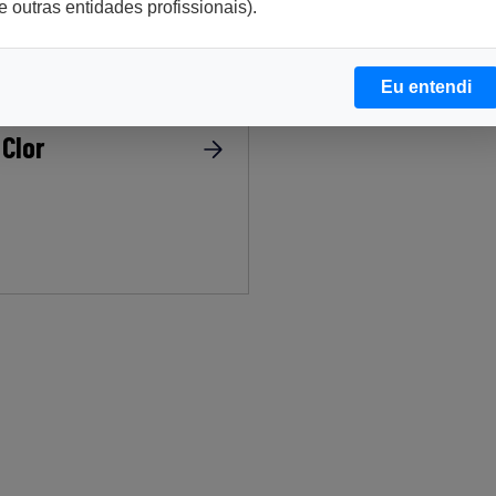
e outras entidades profissionais).
Eu entendi
iltração tangencial
Clor