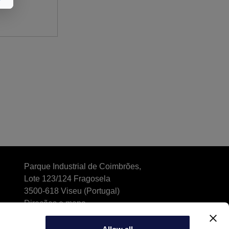
Parque Industrial de Coimbrões,
Lote 123/124 Fragosela
3500-618 Viseu (Portugal)
Direções e mapa
Phone (chamada para a rede fixa nacional): +351
232470350