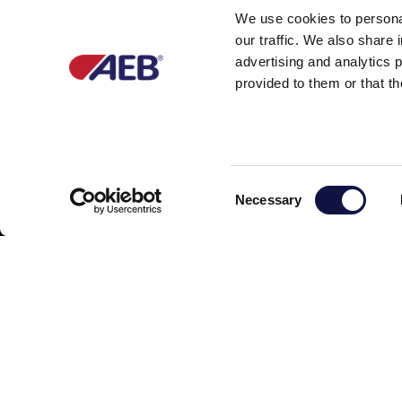
We use cookies to personal
our traffic. We also share 
advertising and analytics 
provided to them or that th
Partner of
C
Necessary
o
n
s
e
n
t
S
e
l