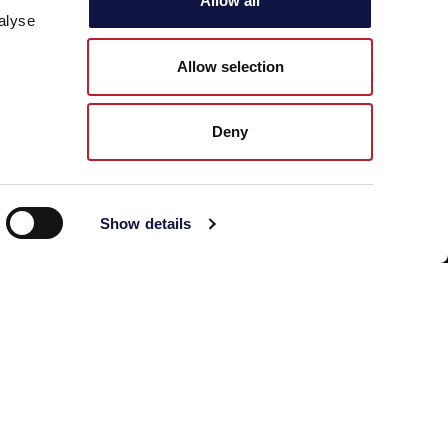
Allow all
alyse
aeb.bioquimica@mail.telepac.pt
Allow selection
Deny
Show details
© 2026 AEB Group spa