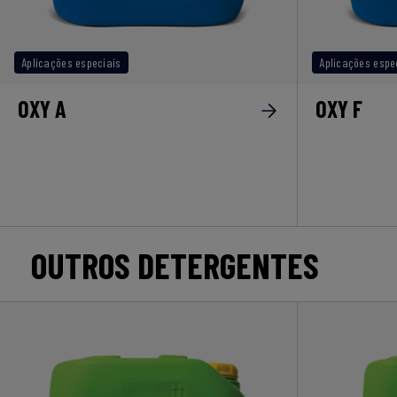
Aplicações especiais
Aplicações espe
OXY A
OXY F
OUTROS DETERGENTES