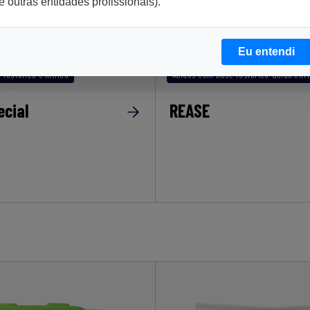
e outras entidades profissionais).
Eu entendi
fosfórico e nítrico
Ácidos com base fosfórico-ácido cítr
ecial
REASE