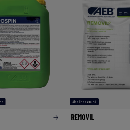
aoh
Alcalinos em pó
REMOVIL