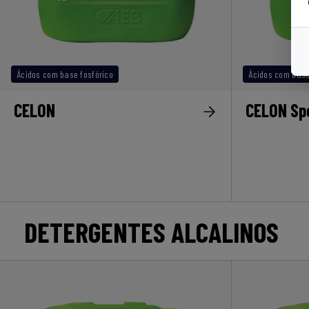
Ácidos com base fosfórico
Ácidos com base 
CELON
CELON Sp
DETERGENTES ALCALINOS