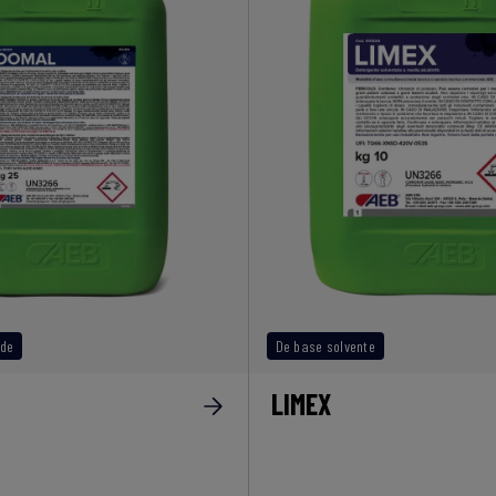
ade
De base solvente
LIMEX