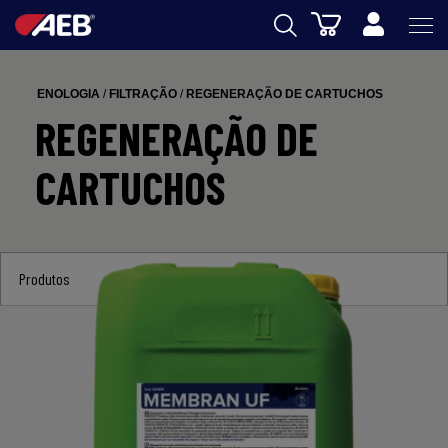
Carrinho
AEB
ENOLOGIA
/
FILTRAÇÃO
/
REGENERAÇÃO DE CARTUCHOS
ENOLOGIA
REGENERAÇÃO DE
CERVEJA
CARTUCHOS
FOOD
SPIRITS
Produtos
AEB ACADEMY
eSHOP
PT