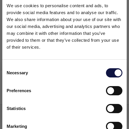
We use cookies to personalise content and ads, to
provide social media features and to analyse our traffic.
We also share information about your use of our site with
our social media, advertising and analytics partners who
may combine it with other information that you’ve
provided to them or that they’ve collected from your use
of their services.
Consent
Necessary
Selection
Este site destina-se a um público empresarial.
PERACID
Todos os produtos, serviços e informações contidas neste site
destinam-se exclusivamente a clientes profissionais
Preferences
(empresas e outras entidades profissionais).
Regeneração de cartuchos
Statistics
Eu entendi
Marketing