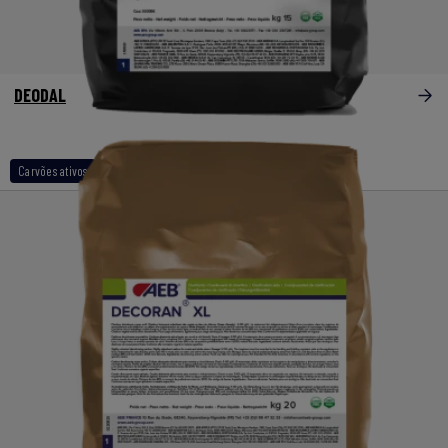
DEODAL
Carvões ativos