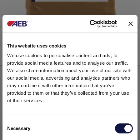
®
DECORAN
XL
This website uses cookies
We use cookies to personalise content and ads, to
Carvões ativos
provide social media features and to analyse our traffic.
We also share information about your use of our site with
our social media, advertising and analytics partners who
may combine it with other information that you’ve
provided to them or that they’ve collected from your use
of their services.
C
Necessary
o
Este site destina-se a um público empresarial.
Todos os produtos, serviços e informações contidas neste site
n