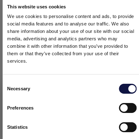
LIMPEZA DE EQUIPAMENTOS DE
This website uses cookies
VINIFICAÇÃO
We use cookies to personalise content and ads, to provide
A importância de atuar sobre o
social media features and to analyse our traffic. We also
desenvolvimento de biofilmes
, ou seja, na
share information about your use of our site with our social
fase inicial de adesão às superfícies dos
media, advertising and analytics partners who may
microrganismos promotores tem resultado
combine it with other information that you’ve provided to
em importantes inovações na
prevenção da
them or that they’ve collected from your use of their
infeção
. Hoje sabemos que a
presença de
services.
resíduos orgânicos e inorgânicos
favorece esta adesão.
Em particular, a
presença de íones de cálcio é essencial para
Consent
que as estruturas microbianas envolvidas na
Necessary
Selection
Este site destina-se a um público empresarial.
ancoragem se fixem às superfícies. Por outro
Todos os produtos, serviços e informações contidas neste site
lado, os resíduos orgânicos mais
destinam-se exclusivamente a clientes profissionais (empresas
persistentes que se formam nos
Preferences
e outras entidades profissionais).
fermentadores ou nas superfícies das
adegas representam um risco adicional de
Statistics
contaminação.
Eu entendi