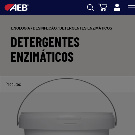
Carrinho
AEB
ENOLOGIA
/
DESINFEÇÃO
/
DETERGENTES ENZIMÁTICOS
ENOLOGIA
DETERGENTES
CERVEJA
ENZIMÁTICOS
FOOD
SPIRITS
Produtos
AEB ACADEMY
eSHOP
PT