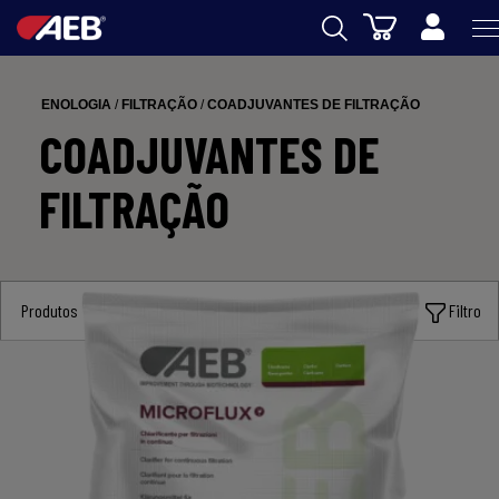
Carrinho
AEB
ENOLOGIA
/
FILTRAÇÃO
/
COADJUVANTES DE FILTRAÇÃO
ENOLOGIA
COADJUVANTES DE
CERVEJA
FILTRAÇÃO
FOOD
SPIRITS
Produtos
Filtro
AEB ACADEMY
eSHOP
PT