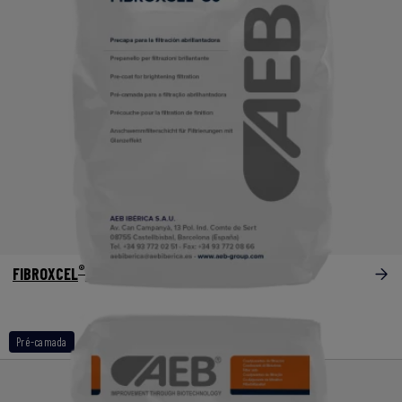
®
FIBROXCEL
30
Pré-camada