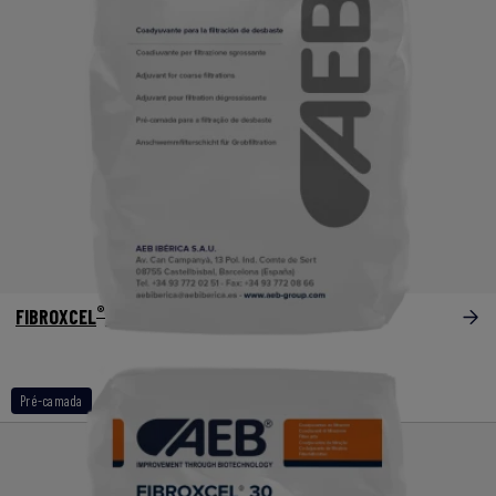
®
FIBROXCEL
VAC
Pré-camada