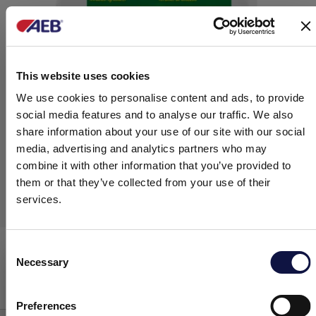
This website uses cookies
We use cookies to personalise content and ads, to provide
social media features and to analyse our traffic. We also
share information about your use of our site with our social
media, advertising and analytics partners who may
combine it with other information that you’ve provided to
them or that they’ve collected from your use of their
services.
SPINDACEL XX
Consent
Necessary
Selection
Este site destina-se a um público empresarial.
Todos os produtos, serviços e informações contidas neste site
Pré-camada
destinam-se exclusivamente a clientes profissionais (empresas
Preferences
e outras entidades profissionais).