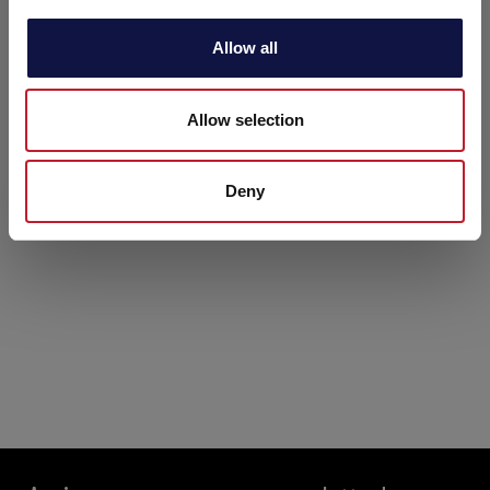
i
o
Allow all
n
Allow selection
Deny