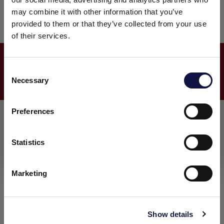
desempenho e manter a qualidade de produção
may combine it with other information that you’ve
consistente entre todos os lotes.
provided to them or that they’ve collected from your use
of their services.
SAIBA MAIS SOBRE AEB
C
FILTRAÇÃO
Necessary
o
Este site destina-se a um público empresarial.
Todos os produtos, serviços e informações contidas neste site
n
destinam-se exclusivamente a clientes profissionais
s
Preferences
(empresas e outras entidades profissionais).
e
n
t
Statistics
Eu entendi
S
e
Marketing
l
e
c
Show details
t