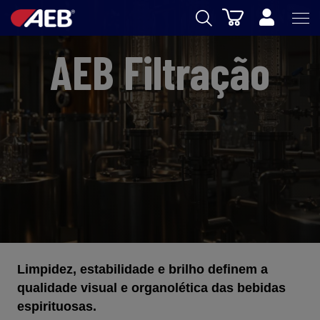
Carrinho
AEB
AEB Filtração
ENOLOGIA
CERVEJA
FOOD
SPIRITS
AEB ACADEMY
eSHOP
Limpidez, estabilidade e brilho definem a
qualidade visual e organolética das bebidas
espirituosas.
PT