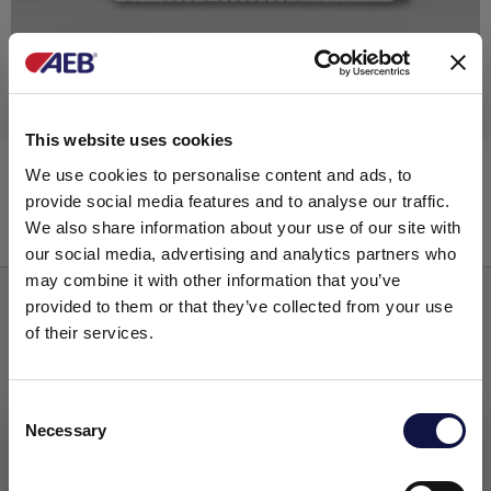
Elementos filtrantes
This website uses cookies
Brew Free C
We use cookies to personalise content and ads, to
provide social media features and to analyse our traffic.
We also share information about your use of our site with
our social media, advertising and analytics partners who
may combine it with other information that you’ve
provided to them or that they’ve collected from your use
of their services.
Consent
Necessary
Selection
Este site destina-se a um público empresarial.
Todos os produtos, serviços e informações contidas neste site
destinam-se exclusivamente a clientes profissionais