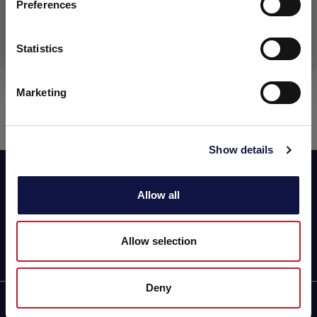
Preferences
(empresas e outras entidades profissionais).
Elementos filtrantes
Statistics
Eu entendi
Brew Free PES
Marketing
Show details
Assine agora a nossa newsletter!
Allow all
Allow selection
Deny
AEB