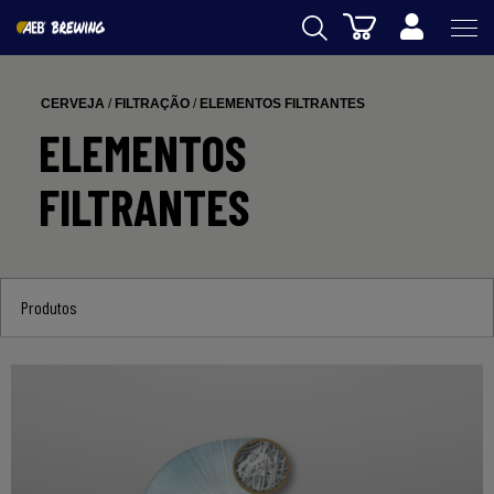
Carrinho
AEB
CERVEJA
/
FILTRAÇÃO
/
ELEMENTOS FILTRANTES
ENOLOGIA
ELEMENTOS
CERVEJA
FILTRANTES
FOOD
SPIRITS
Produtos
AEB ACADEMY
eSHOP
PT