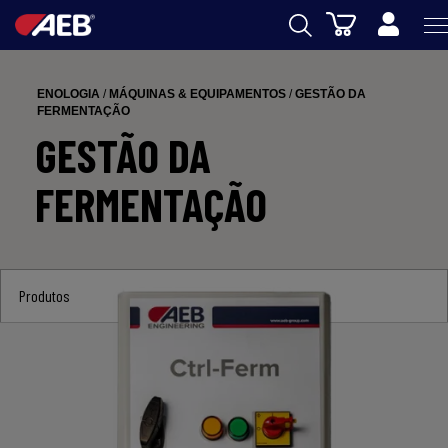
Carrinho
AEB
ENOLOGIA
/
MÁQUINAS & EQUIPAMENTOS
/
GESTÃO DA
ENOLOGIA
FERMENTAÇÃO
GESTÃO DA
CERVEJA
FERMENTAÇÃO
FOOD
SPIRITS
AEB ACADEMY
Produtos
eSHOP
PT