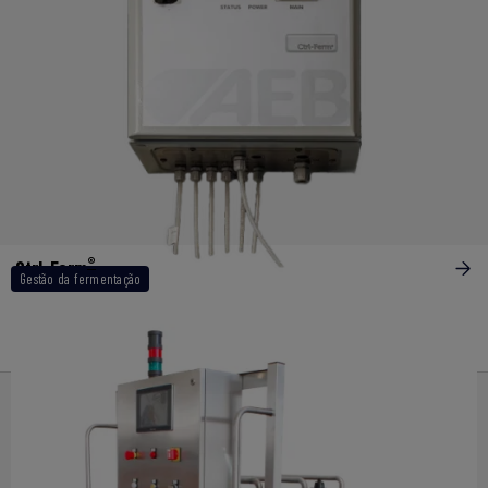
®
Ctrl-Ferm
Gestão da fermentação