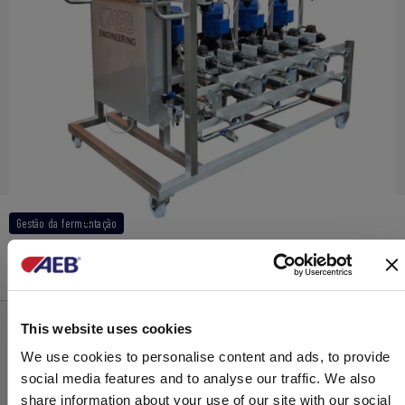
Ctrl-Tank O
2
Gestão da fermentação
This website uses cookies
We use cookies to personalise content and ads, to provide
SISTEMAS PENSADOS PARA MONITORAR
social media features and to analyse our traffic. We also
E FAZER A GESTÃO DO PROCESSO
share information about your use of our site with our social