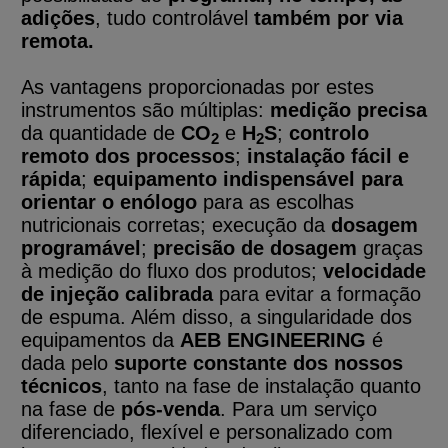
adições
, tudo controlável
também por via
remota.
As vantagens proporcionadas por estes
instrumentos são múltiplas:
medição precisa
da quantidade de
CO
e
H
S
;
controlo
2
2
remoto dos processos
;
instalação fácil e
rápida
;
equip
amento
indispensável para
orientar o enólogo
para as escolhas
nutricionais corretas; execução da
dosagem
programável
;
precisão de dosagem
graças
à medição do fluxo dos produtos;
velocidade
de injeção calibrada
para evitar a formação
de espuma. Além disso, a singularidade dos
equipamentos da
AEB ENGINEERING
é
dada pelo
suporte constante dos nossos
técnicos
, tanto na fase de instalação quanto
na fase de
pós-venda
. Para um serviço
diferenciado, flexível e personalizado com