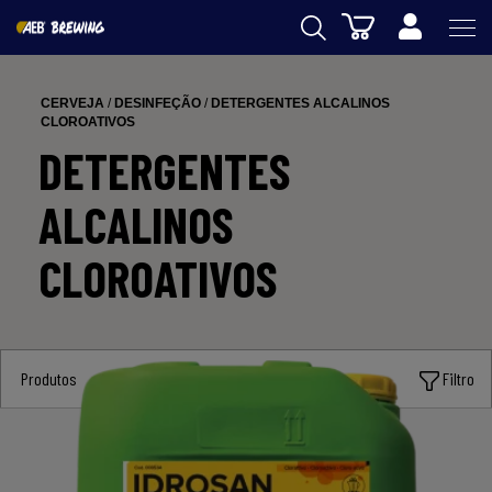
Carrinho
AEB
CERVEJA
/
DESINFEÇÃO
/
DETERGENTES ALCALINOS
ENOLOGIA
CLOROATIVOS
DETERGENTES
CERVEJA
ALCALINOS
FOOD
CLOROATIVOS
SPIRITS
AEB ACADEMY
eSHOP
Produtos
Filtro
PT