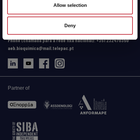
Allow selection
Parque Industrial de Coimbrões,
Lote 123/124 Fragosela
3500-618 Viseu (Portugal)
Deny
Direções e mapa
Phone (chamada para a rede fixa nacional): +351 232470350
aeb.bioquimica@mail.telepac.pt
Partner of