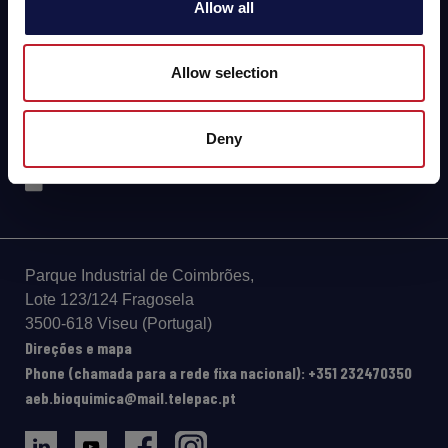
ENOLOGIA
Allow all
CERVEJA
Allow selection
FOOD
SPIRITS
Deny
Parque Industrial de Coimbrões,
Lote 123/124 Fragosela
3500-618 Viseu (Portugal)
Direções e mapa
Phone (chamada para a rede fixa nacional): +351 232470350
aeb.bioquimica@mail.telepac.pt