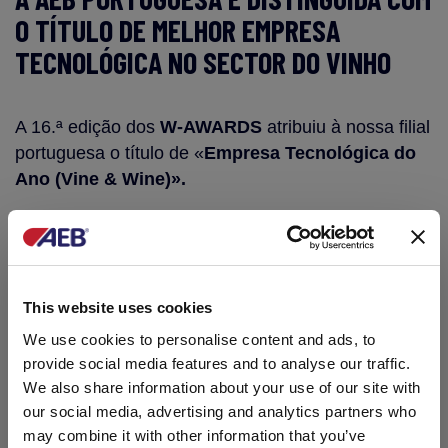
O TÍTULO DE MELHOR EMPRESA
TECNOLÓGICA NO SECTOR DO VINHO
A 16.ª edição dos
W-AWARDS
atribuiu à nossa filial
portuguesa o título de «
Empresa Tecnológica do
Ano (Vine & Wine)».
Em Portugal, os W-AWARDS é um concurso
nacional que atribui prémios a várias categorias do
setor vitivinícola e enológico. Entre elas está
também o título de «
This website uses cookies
Enóloga do Ano
», ao qual
estava nomeada a nossa enóloga e técnica-
We use cookies to personalise content and ads, to
comercial
Celeste Marques
.
provide social media features and to analyse our traffic.
We also share information about your use of our site with
our social media, advertising and analytics partners who
Este concurso foi criado por
Aníbal José Coutinho
,
may combine it with other information that you’ve
famoso autor e crítico enológico português. Entre as