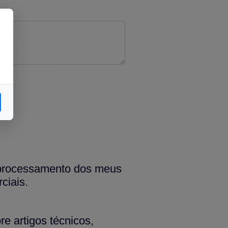
 processamento dos meus
ciais.
e artigos técnicos,