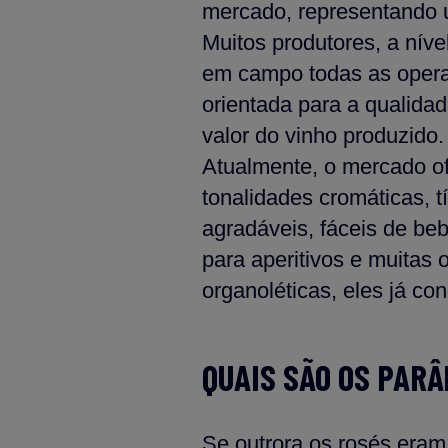
mercado, representando 
Muitos produtores, a nív
em campo todas as operaç
orientada para a qualida
valor do vinho produzido.
Atualmente, o mercado of
tonalidades cromáticas, 
agradáveis, fáceis de be
para aperitivos e muitas
organoléticas, eles já c
QUAIS SÃO OS PAR
Se outrora os rosés eram