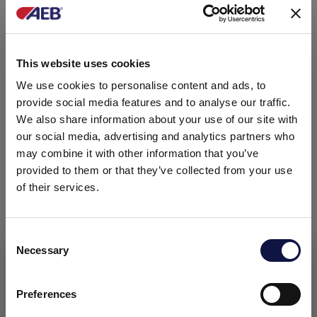
COMPOSIÇÃO
Proteínas vegetais (proteínas de ervilha), ácido
cítrico, bentonite ativada, bissulfito de potássio,
This website uses cookies
água q.b. a 100.
We use cookies to personalise content and ads, to
EMBALAGENS
provide social media features and to analyse our traffic.
We also share information about your use of our site with
Bidão com 10 kg. Bidão com 20 kg.
our social media, advertising and analytics partners who
may combine it with other information that you’ve
DOCUMENTAÇÃO
provided to them or that they’ve collected from your use
of their services.
Ficha técnica
Consent
Necessary
Selection
Este site destina-se a um público empresarial.
Todos os produtos, serviços e informações contidas neste site
Ficha de dados de segurança
destinam-se exclusivamente a clientes profissionais
Preferences
(empresas e outras entidades profissionais).