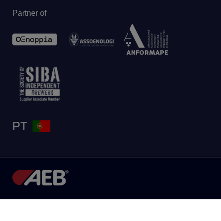
Partner of
PT
Privacy
Legal
Condições de Venda
-
-
© 2026 AEB Group spa