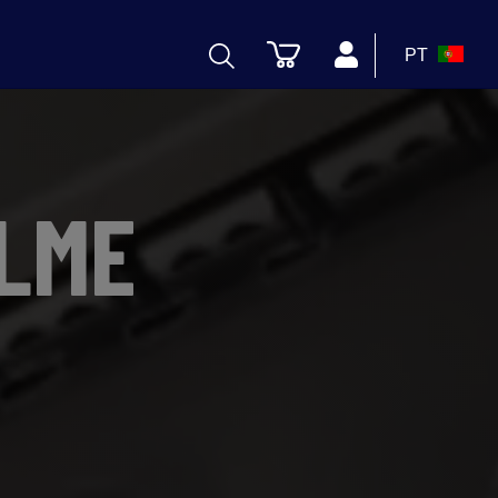
PT
ILME