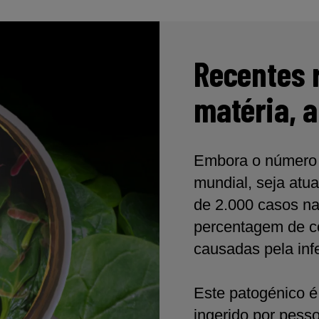
Recentes 
matéria, a
Embora o número de
mundial, seja atu
de 2.000 casos n
percentagem de c
causadas pela inf
Este patogénico é
ingerido por pess