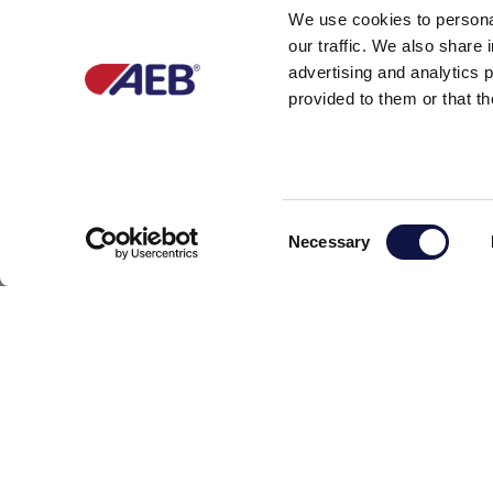
We use cookies to personal
our traffic. We also share 
advertising and analytics 
provided to them or that th
C
C
Necessary
o
n
s
e
n
t
S
e
l
e