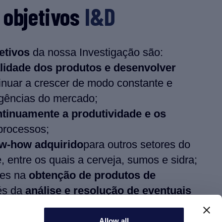
 objetivos
I&D
etivos
da nossa Investigação são:
lidade dos produtos e desenvolver
inuar a crescer de modo constante e
igências do mercado;
ntinuamente a produtividade e os
processos;
ow-how adquirido
para outros setores do
 entre os quais a cerveja, sumos e sidra;
ntes na
obtenção de produtos de
és da
análise e resolução de eventuais
Allow all