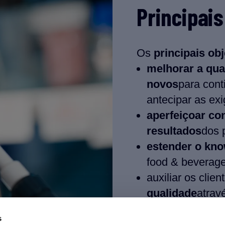
Principais
Os
principais obj
melhorar a qua
novos
para cont
antecipar as ex
aperfeiçoar co
resultados
dos 
estender o kn
food & beverage,
auxiliar os clie
qualidade
atrav
dificuldades
.
s