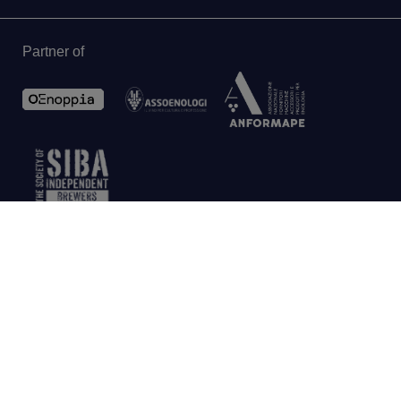
Partner of
FR
Privacy
Legal
Conditions de vente
-
-