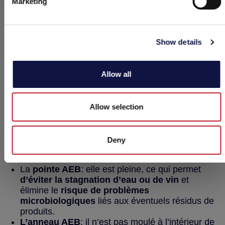
Marketing
Show details
Tous les composants de la cartouche sont élaborés
en interne afin de garantir une qualité maximale et
Allow all
le
contrôle total du processus de production.
À
cela s’ajoute la
traçabilité complète des modules
de 10 pouces, sur lesquels sont inscrits le code, le
Allow selection
lot et la micrométrie.
Deny
Mais entrons dans le détail et regardons les
éléments qui composent la cartouche:
La
pointe AEB
: elle est pleine, ce qui permet
d’éviter la stagnation d’eau ou de vin
et
élimine le
risque de problèmes
microbiologiques
liés aux éventuels résidus de
produits.
L’anneau AEB
: il n’est pas moulé à l’intérieur de