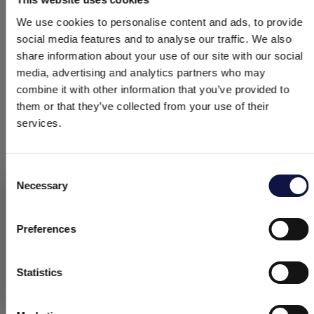
soumettent la cartouche à des contraintes
importantes, causées par la régénération chimique
We use cookies to personalise content and ads, to provide
combinée à des débits élevés et à des fortes
social media features and to analyse our traffic. We also
températures. Par conséquent, ce type de soudure
share information about your use of our site with our social
garantit à l’utilisateur final de meilleures
media, advertising and analytics partners who may
combine it with other information that you’ve provided to
performances et une durée de vie plus longue.
them or that they’ve collected from your use of their
CONSTRUCTION DES COMPOSANTS DE LA
services.
CARTOUCHE
Consent
Necessary
Selection
Le présent site est destiné à un public professionnel.
Tous les produits, services et informations présents sur ce site
sont exclusivement réservés aux clients professionnels, aux
Preferences
entreprises et aux professionnels (sociétés).
Statistics
J’ai compris