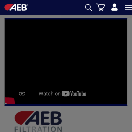
Panier
AEB
OENOLOGIE
BIERE
FOOD
SPIRITS
AEB ACADEMY
eSHOP
FR