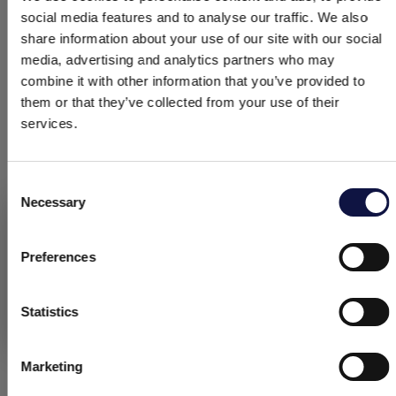
social media features and to analyse our traffic. We also
share information about your use of our site with our social
media, advertising and analytics partners who may
combine it with other information that you’ve provided to
them or that they’ve collected from your use of their
services.
Consent
Necessary
Selection
本网站面向商业受众。
本网站上的所有产品、服务和信息仅供专业客户、企业和专业人士
（公司）。
Preferences
滤芯的所有组件都是自主生产加工，以确保滤芯品质
以及
有效控制整个生产过程
。的10英寸滤芯拥有完整
我理解
的可追溯性，此外还标注有编号代码和尺寸等信息。
Statistics
让我们详细了解一下滤芯的构成：
Marketing
AEB端口
：实心填充，可以
避免液体残留
，消除