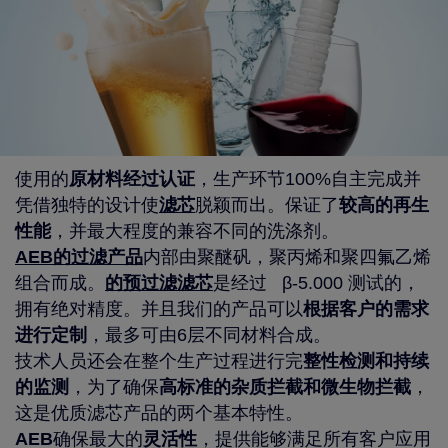
使用的
原材料经过认证
，生产环节100%自主完成并
凭借独特的设计使
滤芯
脱颖而出。保证了
较高的再生
性能
，并最大程度的兼容不同的洗涤剂。
AEB的过滤产品
内部由聚醚矾，聚丙烯和聚四氟乙烯
组合而成。
的预过滤滤芯
是经过 β-5.000 测试的，
拥有绝对精度。并且我们的产品可以
根据客户的需求
进行定制
，最多可由6层不同材料合成。
技术人员还会在整个生产过程进行完
整性检测和持续
的监测
，为了确保
高标准的杂质拦截和微生物拦截
，
这是优质滤芯产品的两个基本特性。
AEB
确保最大的
灵活性
，提供能够满足所有客户应用