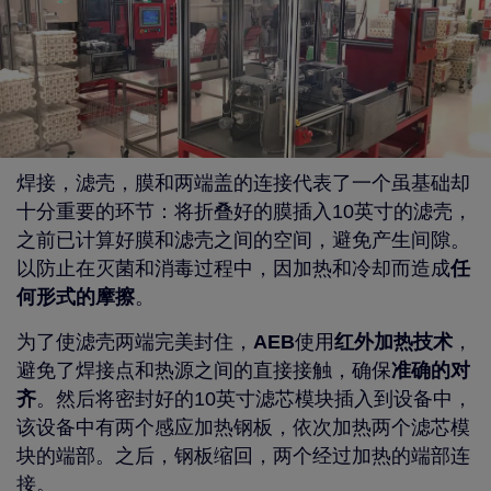
焊接，滤壳，膜和两端盖的连接代表了一个虽基础却
十分重要的环节：将折叠好的膜插入10英寸的滤壳，
之前已计算好膜和滤壳之间的空间，避免产生间隙。
以防止在灭菌和消毒过程中，因加热和冷却而造成
任
何形式的摩擦
。
为了使滤壳两端完美封住，
AEB
使用
红外加热技术
，
避免了焊接点和热源之间的直接接触，确保
准确的对
齐
。然后将密封好的10英寸滤芯模块插入到设备中，
该设备中有两个感应加热钢板，依次加热两个滤芯模
块的端部。之后，钢板缩回，两个经过加热的端部连
接。