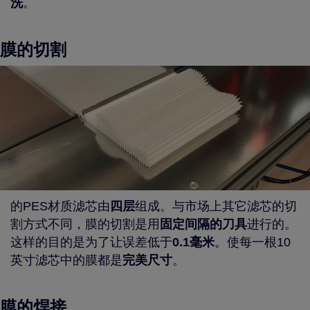
洗
。
膜的切割
的PES材质滤芯由
四层
组成。与市场上其它滤芯的切
割方式不同，膜的切割是用
固定间隔的刀具
进行的。
这样的目的是为了让误差低于
0.1
毫米
。使每一根10
英寸滤芯中的膜都是
完美尺寸
。
膜的焊接