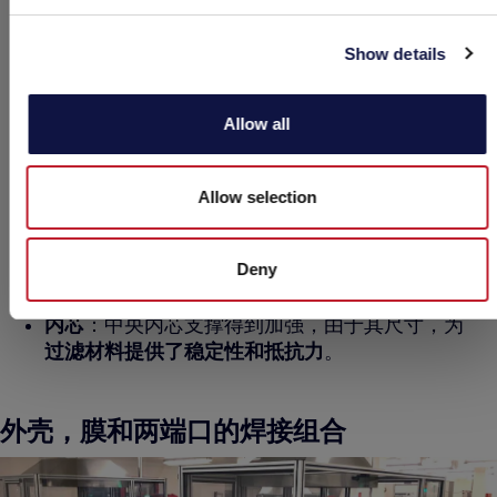
因液体残留造成的
微生物问题
。
AEB 的加固环：没有内镶入滤芯底端。这个非常
Show details
重要，可以避免因塑料和钢环不同的膨胀而造成
的缝隙问题。AEB借助集团公司的强大技术，开
发了专门的精密仪器用于加固环的插入，并防止
Allow all
生成任何细微的裂痕。此外，我们公司非常注重
可持续发展，AEB的加固环是环境友好的产品，
可以从滤芯上分离下来并进行回收.
Allow selection
滤壳
：为了保证抵抗高水压和灭菌过程的理化影
响，
AEB
研发了滤壳的
特殊设计
。最重要的创新
Deny
在于滤壳上的开口之间是偏移间隔，
确保在灭菌
和冷却过程中滤壳保持弹性，避免破裂
。
内芯
：中央内芯支撑得到加强，由于其尺寸，为
过滤材料提供了稳定性和抵抗力
。
外壳，膜和两端口的焊接组合