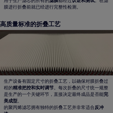
用于生产滤芯的所有的
滤膜
都经过
认证和测试
。在滤
膜进行折叠前就已经进行完整性检测。
高质量标准的折叠工艺
生产设备有固定尺寸的折叠工艺，以确保对膜折叠过
程的
精准把控和实时调节
。每次折叠的尺寸统一规整
是生产的一个关键环节，直接决定最终成品是否能
完
美成型
。
的聚丙烯滤芯拥有独特的折叠工艺并非常适合
反冲