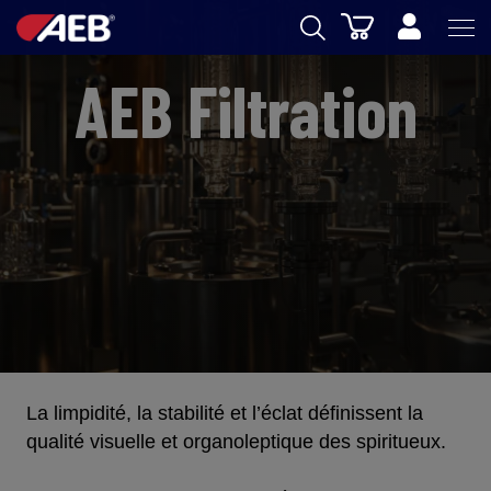
Panier
AEB
AEB Filtration
OENOLOGIE
BIERE
FOOD
SPIRITS
AEB ACADEMY
eSHOP
La limpidité, la stabilité et l’éclat définissent la
qualité visuelle et organoleptique des spiritueux.
FR