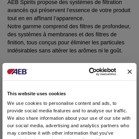
AEB Spirits propose des systèmes de filtration
avancés qui préservent l’essence de votre produit
tout en en affinant l’apparence.
Notre gamme comprend des filtres de profondeur,
des systèmes à membranes et des filtres de
finition, tous conçus pour éliminer les particules
indésirables sans altérer les arômes ni le goût.
De l’élimination du trouble à la stabilité
microbiologique, nos solutions de filtration sont
personnalisables selon le type de spiritueux et
l’échelle de production.
This website uses cookies
Nos experts techniques sont à votre disposition
We use cookies to personalise content and ads, to
pour vous aider à choisir la configuration de
provide social media features and to analyse our traffic.
filtration la plus adaptée, résoudre les problèmes
We also share information about your use of our site with
de performance et maintenir une qualité de
our social media, advertising and analytics partners who
production constante d’un lot à l’autre.
may combine it with other information that you’ve