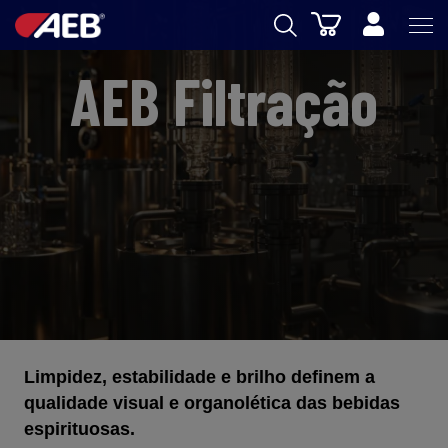
Carrinho
AEB
AEB Filtração
ENOLOGIA
CERVEJA
FOOD
SPIRITS
AEB ACADEMY
eSHOP
Limpidez, estabilidade e brilho definem a
qualidade visual e organolética das bebidas
espirituosas.
PT