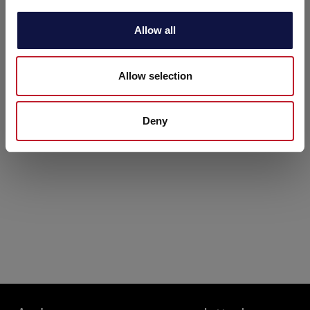
i
o
Allow all
n
Allow selection
Deny