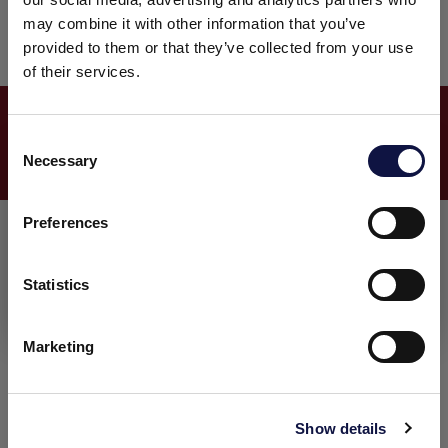
desempenho e manter a qualidade de produção
may combine it with other information that you’ve
consistente entre todos os lotes.
provided to them or that they’ve collected from your use
of their services.
SAIBA MAIS SOBRE AEB
C
FILTRAÇÃO
Necessary
o
Este site destina-se a um público empresarial.
Todos os produtos, serviços e informações contidas neste site
n
destinam-se exclusivamente a clientes profissionais
s
Preferences
(empresas e outras entidades profissionais).
e
n
t
Statistics
Eu entendi
S
e
Marketing
l
e
c
Show details
t