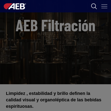
AEB
AEB Filtración
ENOLOGIA
CERVEZA
FOOD
SPIRITS
AEB ACADEMY
Limpidez , estabilidad y brillo definen la
CL
calidad visual y organoléptica de las bebidas
espirituosas.