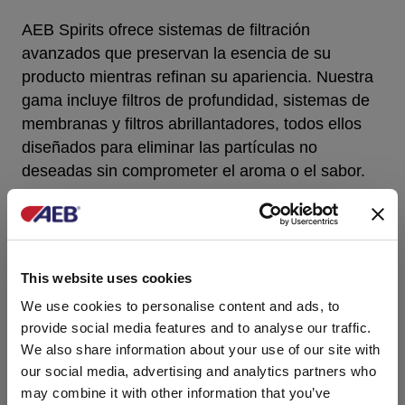
AEB Spirits ofrece sistemas de filtración
avanzados que preservan la esencia de su
producto mientras refinan su apariencia. Nuestra
gama incluye filtros de profundidad, sistemas de
membranas y filtros abrillantadores, todos ellos
diseñados para eliminar las partículas no
deseadas sin comprometer el aroma o el sabor.
Desde la eliminación de la turbidez hasta la
estabilidad microbiológica, nuestras soluciones de
filtración son personalizables para cada tipo de
This website uses cookies
bebida espirituosa y escala de producción.
We use cookies to personalise content and ads, to
Nuestros expertos técnicos están siempre
provide social media features and to analyse our traffic.
disponibles para ayudarlo a seleccionar la
We also share information about your use of our site with
configuración de filtración correcta, solucionar
our social media, advertising and analytics partners who
problemas de rendimiento y mantener una calidad
may combine it with other information that you’ve