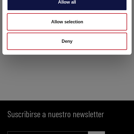
Allow all
n
Allow selection
Deny
Suscribirse a nuestro newsletter