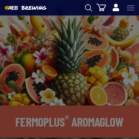
Carrinho
AEB
ENOLOGIA
CERVEJA
FOOD
SPIRITS
AEB ACADEMY
eSHOP
®
FERMOPLUS
AROMAGLOW
PT