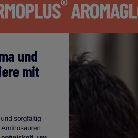
®
RMOPLUS
AROMAG
oma und
iere mit
und sorgfältig
n Aminosäuren
entwickelt, um