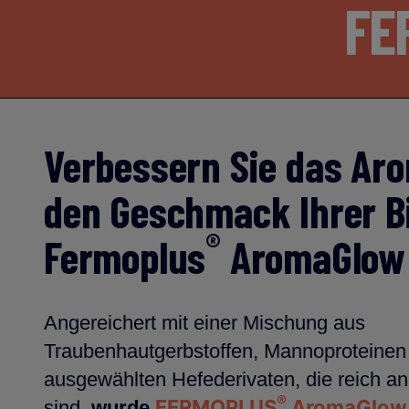
FE
Verbessern Sie das Ar
den Geschmack Ihrer B
®
Fermoplus
AromaGlow
Angereichert mit einer Mischung aus
Traubenhautgerbstoffen, Mannoproteinen 
ausgewählten Hefederivaten, die reich a
®
FERMOPLUS
AromaGlow
sind,
wurde