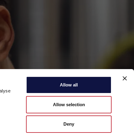
Allow all
alyse
Allow selection
Deny