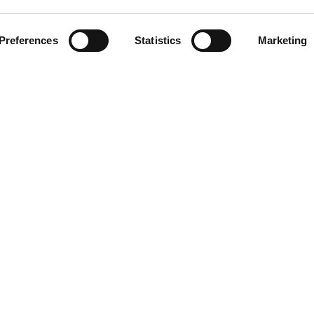
Hefe,
e Generationen
Preferences
Statistics
Marketing
lterung zunimmt.
enährstoffen
liche
und in
nd, die von der
den können, um
ine optimale