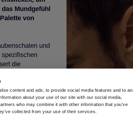
 das Mundgefühl
 Palette von
aubenschalen und
 spezifischen
ert die
 Reduzierung von
s
ndungen, die mit
.
ise content and ads, to provide social media features and to an
unden sind
information about your use of our site with our social media,
partners who may combine it with other information that you’ve
fwechsel. Die
ey’ve collected from your use of their services.
ich die Hefe
 sind die