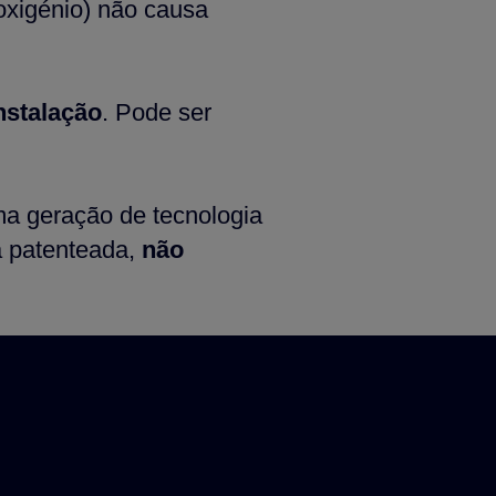
oxigénio) não causa
instalação
. Pode ser
ima geração de tecnologia
a patenteada,
não