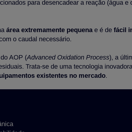
dicionados para desencadear a reação (água e 
ma
área extremamente pequena
e é de
fácil 
com o caudal necessário.
 do AOP (
Advanced Oxidation Process
), a últ
esiduais. Trata-se de uma tecnologia inovador
quipamentos existentes no mercado
.
ânica